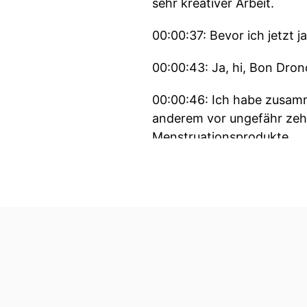
sehr kreativer Arbeit.
00:00:37: Bevor ich jetzt j
00:00:43: Ja, hi, Bon Drono
00:00:46: Ich habe zusamm
anderem vor ungefähr ze
Menstruationsprodukte.
00:00:57: Und besonders wi
aber nicht auf die Nerven 
00:01:05: Also quasi nach
00:01:08: Das war so ein b
00:01:10: Und das sagt auc