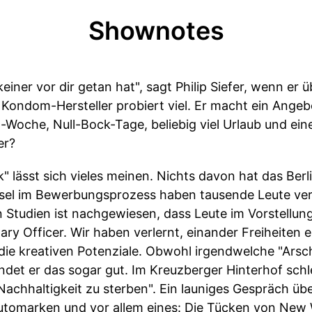
Shownotes
iner vor dir getan hat", sagt Philip Siefer, wenn er ü
e Kondom-Hersteller probiert viel. Er macht ein Angeb
-Woche, Null-Bock-Tage, beliebig viel Urlaub und ein
er?
 lässt sich vieles meinen. Nichts davon hat das Berl
tsel im Bewerbungsprozess haben tausende Leute ver
Studien ist nachgewiesen, dass Leute im Vorstellung
ary Officer. Wir haben verlernt, einander Freiheiten e
t die kreativen Potenziale. Obwohl irgendwelche "Arsc
et er das sogar gut. Im Kreuzberger Hinterhof schle
Nachhaltigkeit zu sterben". Ein launiges Gespräch übe
tomarken und vor allem eines: Die Tücken von New W