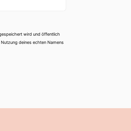
speichert wird und öffentlich
ie Nutzung deines echten Namens
nken mag.
eise.
er, wenn man von New Work