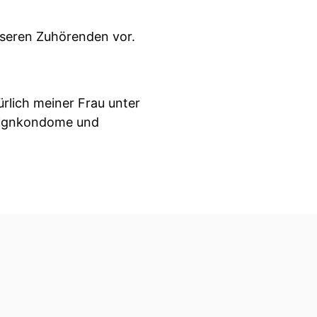
unseren Zuhörenden vor.
rlich meiner Frau unter
signkondome und
rstellen, was den Leuten