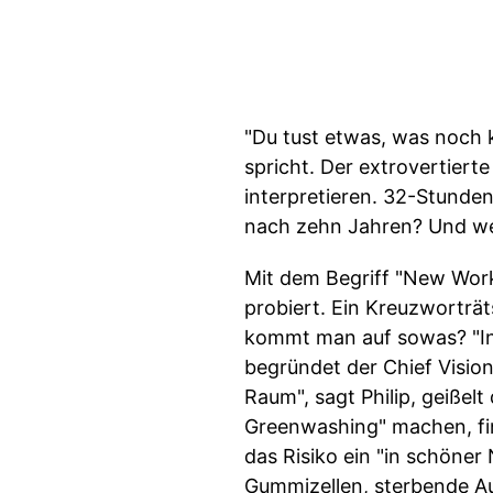
"Du tust etwas, was noch ke
spricht. Der extrovertiert
interpretieren. 32-Stunden
nach zehn Jahren? Und w
Mit dem Begriff "New Work"
probiert. Ein Kreuzworträ
kommt man auf sowas? "In 
begründet der Chief Vision
Raum", sagt Philip, geißel
Greenwashing" machen, find
das Risiko ein "in schöner 
Gummizellen, sterbende Au