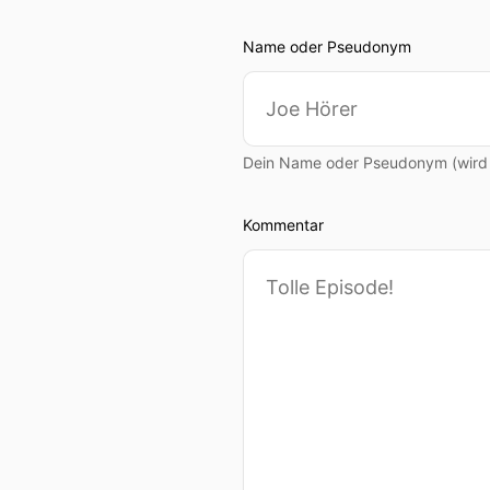
00:01:12: Das ist so ein b
Name oder Pseudonym
00:01:14: Es ist irgendwie
passen.
00:01:19: Immer wenn ich i
Dein Name oder Pseudonym (wird ö
00:01:22: Zum Beispiel Arb
Kommentar
00:01:25: Ist ja euer Thema
00:01:28: Genau, das sind
ist.
00:01:34: Und immer, wenn
machen.
00:01:40: Es kann auch sei