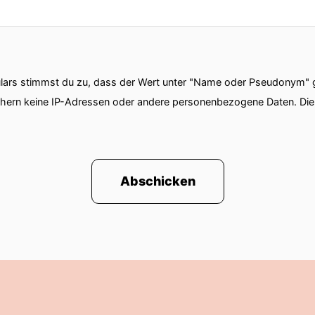
sehr experimentierfreudig.
chon Spaß an deiner Ehrlichkeit.
ars stimmst du zu, dass der Wert unter "Name oder Pseudonym" ge
chern keine IP-Adressen oder andere personenbezogene Daten. D
ch mich total, dass du hier bist.
mmer, das leidige Thema.
Abschicken
 gar nicht so leidig, wenn man Philipp Glauben sche
rauf an, wie man es interpretiert und organisiert.
hr bei Einungen ja auf eine ganz besondere Art und W
 mein... ist es ja ein bisschen buzzwordig denn imm