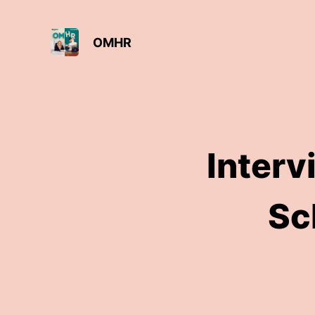
OMHR
Interv
Sc