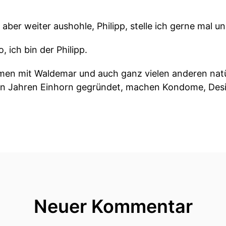
a aber weiter aushohle, Philipp, stelle ich gerne mal 
, ich bin der Philipp.
en mit Waldemar und auch ganz vielen anderen natü
hn Jahren Einhorn gegründet, machen Kondome, De
chtig ist es uns, dass wir quasi was Nachhaltiges he
geht.
haltig, aber macht trotzdem Spaß.
isschen die Mission, mit der wir angetreten sind.
Neuer Kommentar
h viel über mich aus, glaube ich.